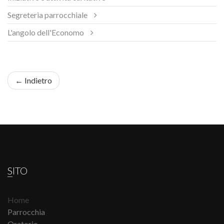
Segreteria parrocchiale
L'angolo dell'Economo
← Indietro
SITO
Home
Parrocchia
Oratorio