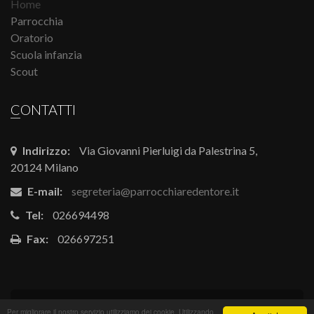
Home
Parrocchia
Oratorio
Scuola infanzia
Scout
CONTATTI
Indirizzo:
Via Giovanni Pierluigi da Palestrina 5,
20124 Milano
E-mail:
segreteria@parrocchiaredentore.it
Tel:
026694498
Fax:
026697251
Powered by
Arvea s.r.l.
-
gestioneoratorio.it
Per migliorare il nostro servizio utilizziamo dei cookie. Utilizzando