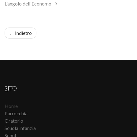
L'angolo dell'Economo
← Indietro
SITO
Home
Parrocchia
Oratorio
Scuola infanzia
Scout