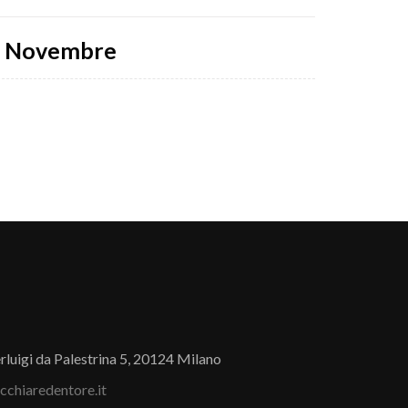
06 Novembre
rluigi da Palestrina 5, 20124 Milano
cchiaredentore.it