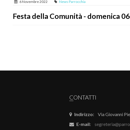
6 Novembre 2022
News Parrocchia
Festa della Comunità - domenica 
CONTATTI
Indirizzo:
Via Giovanni Pie
E-mail:
segreteria@parro