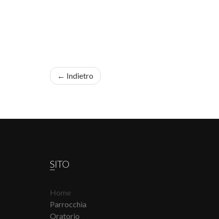
← Indietro
SITO
Home
Parrocchia
Oratorio