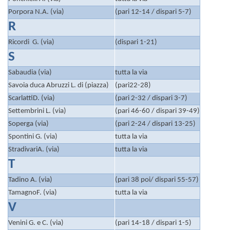
Porpora N.A. (via)
(pari 12-14 / dispari 5-7)
R
Ricordi G. (via)
(dispari 1-21)
S
Sabaudia (via)
tutta la via
Savoia duca Abruzzi L. di (piazza)
(pari22-28)
ScarlattiD. (via)
(pari 2-32 / dispari 3-7)
Settembrini L. (via)
(pari 46-60 / dispari 39-49)
Soperga (via)
(pari 2-24 / dispari 13-25)
Spontini G. (via)
tutta la via
StradivariA. (via)
tutta la via
T
Tadino A. (via)
(pari 38 poi/ dispari 55-57)
TamagnoF. (via)
tutta la via
V
Venini G. e C. (via)
(pari 14-18 / dispari 1-5)