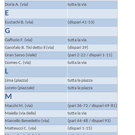
Doria A. (via)
tutta la via
E
Eustachi B. (via)
(dispari 41-53)
G
Gaffurio F. (via)
tutta la via
Garofalo B. Tisi detto il (via)
(dispari 39)
Gran Sasso (viale)
(pari 2-22 / dispari 1-11)
Gomes C. (via)
tutta la via
L
Lima (piazza)
tutta la piazza
Loreto (piazzale)
tutta la piazza
M
Macchi M. (via)
(pari 36-72 / dispari 49-81)
Maiella (via della)
tutta la via
Marcello Benedetto (via)
(pari 44-48 / dispari 93)
Matteucci C. (via)
(dispari 1-15)