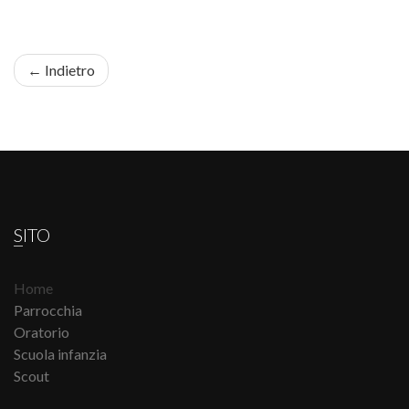
← Indietro
SITO
Home
Parrocchia
Oratorio
Scuola infanzia
Scout