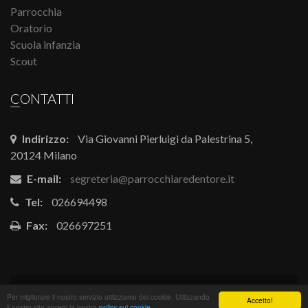
Parrocchia
Oratorio
Scuola infanzia
Scout
CONTATTI
Indirizzo:
Via Giovanni Pierluigi da Palestrina 5,
20124 Milano
E-mail:
segreteria@parrocchiaredentore.it
Tel:
026694498
Fax:
026697251
Powered by
Arvea s.r.l.
-
gestioneoratorio.it
Per migliorare il nostro servizio utilizziamo dei cookie. Utilizzando
Accetto!
il nostro sito accetti la nostra
policy sui cookie