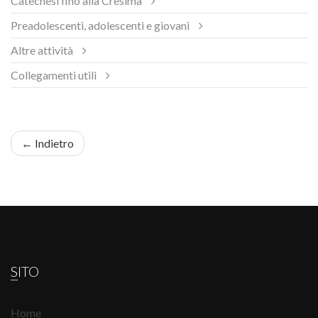
Catechesi fino alla Cresima
Preadolescenti, adolescenti e giovani
Altre attività
Collegamenti utili
← Indietro
SITO
Home