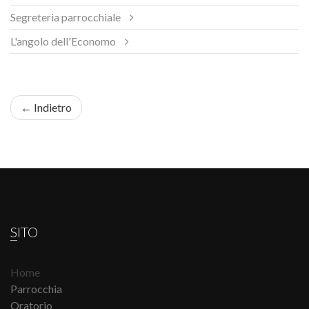
Segreteria parrocchiale
L'angolo dell'Economo
← Indietro
SITO
Home
Parrocchia
Oratorio