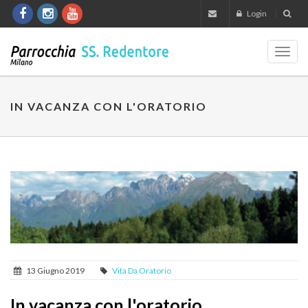
Login
Toggl
navig
IN VACANZA CON L'ORATORIO
13 Giugno 2019
Vita Da Oratorio
In vacanza con l'oratorio