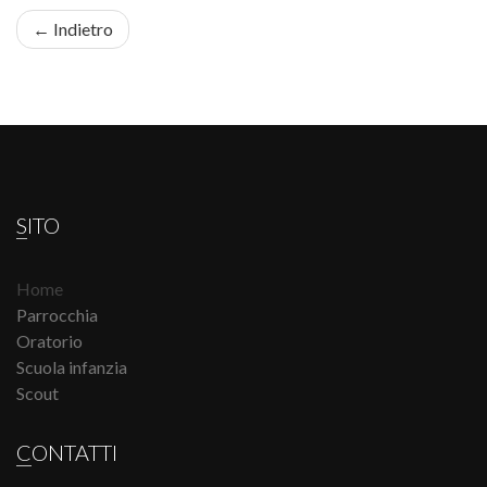
← Indietro
SITO
Home
Parrocchia
Oratorio
Scuola infanzia
Scout
CONTATTI