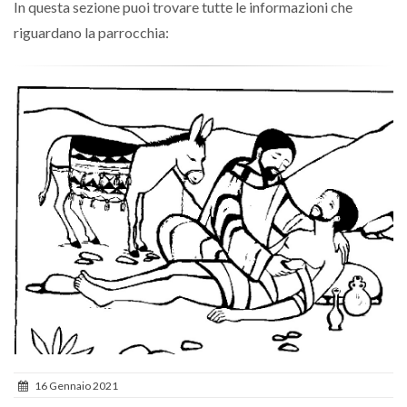
In questa sezione puoi trovare tutte le informazioni che
riguardano la parrocchia:
16 Gennaio 2021